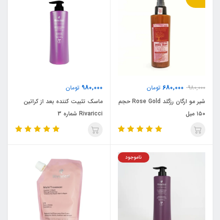
980,000
680,000
980,000
تومان
تومان
شیر مو ارگان رزگلد Rose Gold حجم
ماسک تثبیت کننده بعد از کراتین
۱۵۰ میل
Rivaricci شماره 3
ناموجود