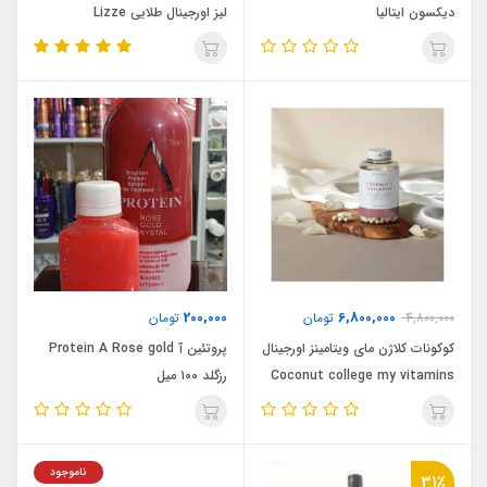
دیکسون ایتالیا
لیز اورجینال طلایی Lizze
200,000
6,800,000
4,800,000
تومان
تومان
کوکونات کلاژن مای ویتامینز اورجینال
پروتئین آ Protein A Rose gold
Coconut college my vitamins
رزگلد ۱۰۰ میل
ناموجود
31٪