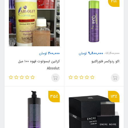
21٪
200,000
9,800,000
12,400,000
تومان
تومان
اکو ردوکسر فلوراکتیو
کراتین ابسولوت قهوه ۱۰۰ میل
Absolut
35٪
13٪