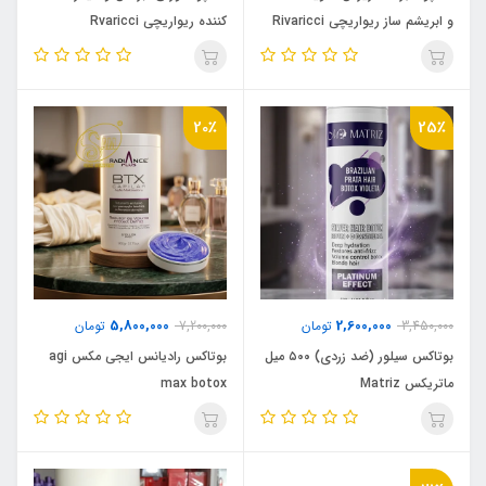
و ابریشم ساز ریواریچی Rivaricci
کننده ریواریچی Rvaricci
20٪
25٪
5,800,000
2,600,000
3,450,000
تومان
7,200,000
تومان
بوتاکس سیلور (ضد زردی) ۵۰۰ میل
بوتاکس رادیانس ایجی مکس agi
ماتریکس Matriz
max botox