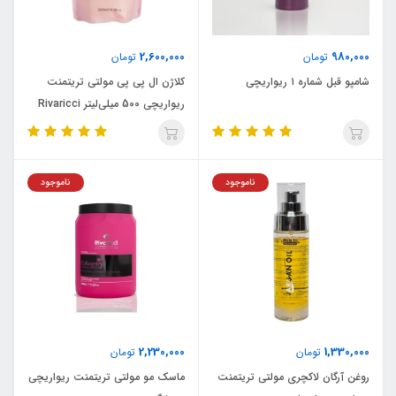
2,600,000
980,000
تومان
تومان
شامپو قبل شماره ۱ ریواریچی
کلاژن ال پی پی مولتی تریتمنت
ریواریچی 500 میلی‌لیتر Rivaricci
Multi Treatment
ناموجود
ناموجود
2,230,000
1,330,000
تومان
تومان
روغن آرگان لاکچری مولتی تریتمنت
ماسک مو مولتی تریتمنت ریواریچی