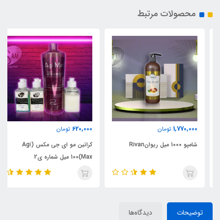
محصولات مرتبط
620,000
1,770,000
تومان
تومان
شامپو 1000 میل ریوانRivan
کراتین مو ای جی مکس (Agi
Max)100 میل شماره ی2
توضیحات
دیدگاه‌ها