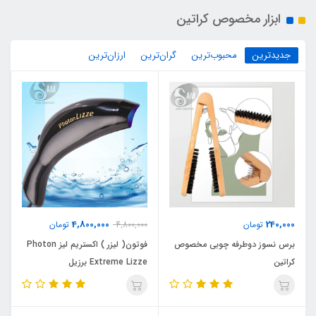
ابزار مخصوص کراتین
جدیدترین
محبوب‌ترین
گران‌ترین
ارزان‌ترین
4,800,000
240,000
تومان
4,800,000
تومان
برس نسوز دوطرفه چوبی مخصوص
فوتون( لیزر ) اکستریم لیز Photon
کراتین
Extreme Lizze برزیل