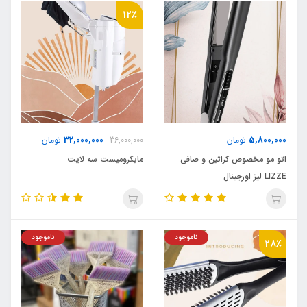
12٪
32,000,000
5,800,000
تومان
36,000,000
تومان
اتو مو مخصوص کراتین و صافی
مایکرومیست سه لایت
LIZZE لیز اورجینال
ناموجود
ناموجود
28٪