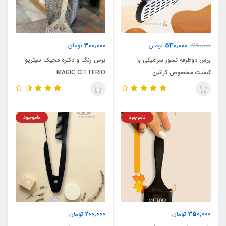
300,000
540,000
750,000
تومان
تومان
برس دوطرفه نسور سرامیکی با
برس رنگ و دکلره مجیک سیتریو
کیفیت مخصوص کراتین
MAGIC CITTERIO
ناموجود
ناموجود
200,000
350,000
تومان
تومان