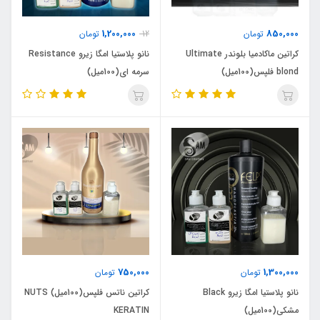
1,200,000
850,000
تومان
12
تومان
کراتین ماکادمیا بلوندر Ultimate
نانو پلاستیا امگا زیرو Resistance
blond فلپس(100میل)
سرمه ای(100میل)
750,000
1,300,000
تومان
تومان
نانو پلاستیا امگا زیرو Black
کراتین ناتس فلپس(100میل) NUTS
مشکی(100میل)
KERATIN