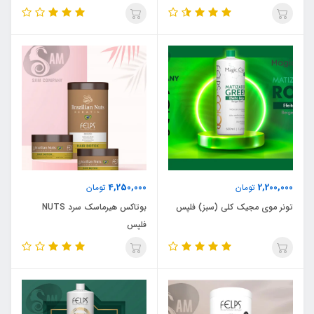
4,250,000
2,200,000
تومان
تومان
تونر موی مجیک کلی (سبز) فلپس
بوتاکس هیرماسک سرد NUTS
فلپس