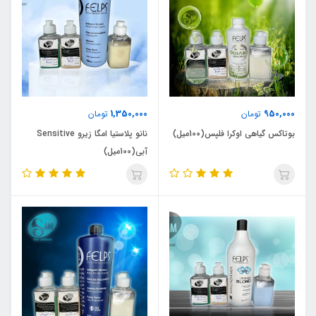
1,350,000
950,000
تومان
تومان
بوتاکس گیاهی اوکرا فلپس(100میل)
نانو پلاستیا امگا زیرو Sensitive
آبی(100میل)