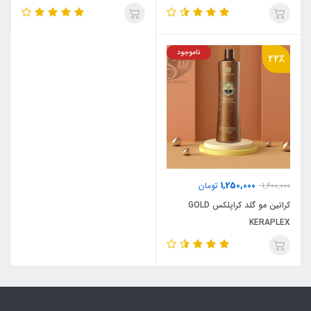
ناموجود
22٪
1,250,000
1,600,000
تومان
کراتین مو گلد کراپلکس GOLD
KERAPLEX