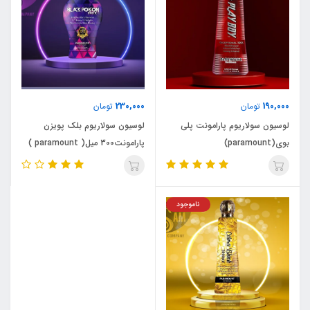
230,000
190,000
تومان
تومان
لوسیون سولاریوم پارامونت پلی
لوسیون سولاریوم بلک پویزن
بوی(paramount)
پارامونت300 میل( paramount )
ناموجود