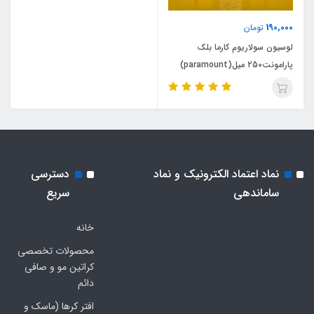
190,000
تومان
لوسیون سولاریوم کارما بلک
پارامونت250 میل(paramount)
نماد اعتماد الکترونیک و نماد
دسترسی
ساماندهی
سریع
خانه
محصولات تخصصی
کراتین مو و صافی
دائم
افتر کرها (ماسک و