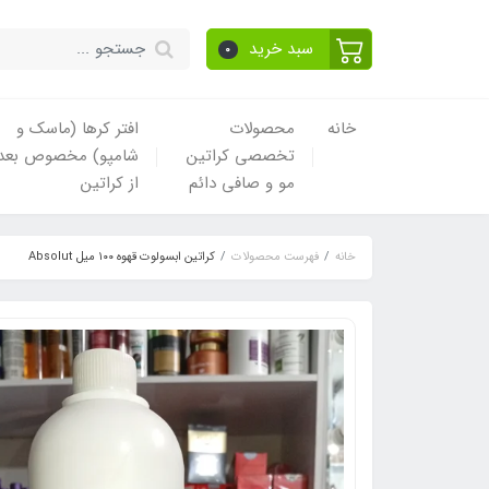
سبد خرید
0
خانه
محصولات
افتر کرها (ماسک و
تخصصی کراتین
شامپو) مخصوص بعد
مو و صافی دائم
از کراتین
خانه
فهرست محصولات
کراتین ابسولوت قهوه ۱۰۰ میل Absolut