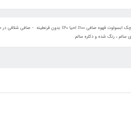
لطفا دقت کنید حجم ۱۰۰ میل میباشد یعنی قوطی کوچک ابسولوت قهوه صافی 