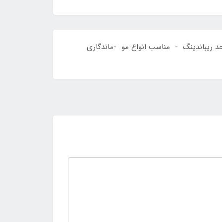
۱۰۰٪ احیا ۶۰٪ بدون قرنطینه - صافی شلاقی در حد ریباندینگ - مناسب انواع مو -ماندگاری