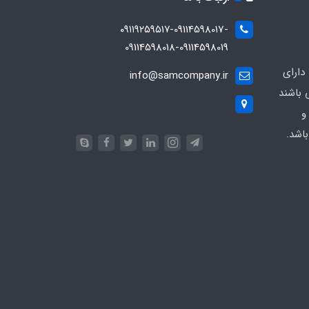
۰۹۱۱۹۲۵۹۵۱۷-09114598017-
09114598018-09114598019
دارای
info@samcompany.ir
 باشند
و
اشد.