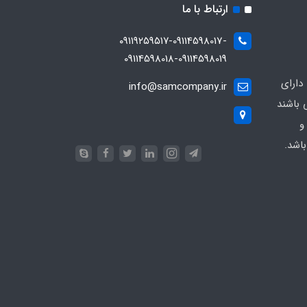
ارتباط با ما
۰۹۱۱۹۲۵۹۵۱۷-09114598017-
09114598018-09114598019
دارای
info@samcompany.ir
 باشند
و
اشد.