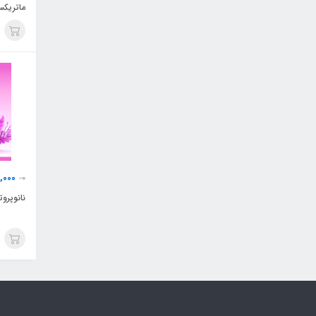
ماتریکس() MATRIZ
0,000
0
نانوپروتئ