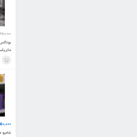
450,000
ماتریکس riz
50,000
شامپو م