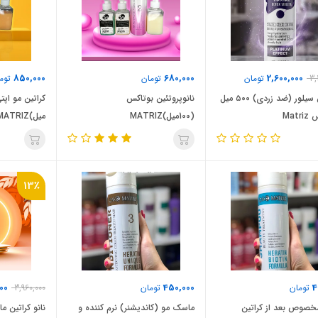
850,000
680,000
2,600,000
3,
تومان
تومان
توم
بوتاکس سیلور (ضد زردی) ۵۰۰ میل
نانوپروتئین بوتاکس
Mat
(100میل)MATRIZ
میل)OPTIMUM MATRIZ
13٪
00
450,000
4
تومان
تومان
3,960,000
خصوص بعد از کراتین
ماسک مو (کاندیشنر) نرم کننده و