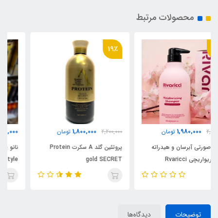
محصولات مرتبط
19٪
3,280,000
1,800,000
2,200,000
تومان
تومان
پروتئین گلد A سکرت Protein
نانو پروتئین سبز سکرت Nano
protein brazilian style
gold SECRET
SECRET
توضیحات
دیدگاه‌ها