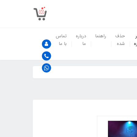
حذف
راهنما
درباره
تماس
ه
شده
ما
با ما