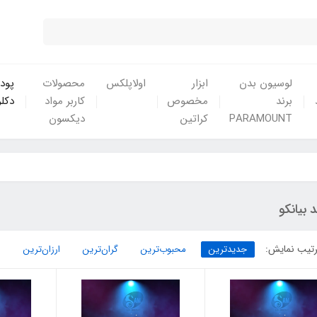
لوسیون بدن
ابزار
اولاپلکس
محصولات
پودر
برند
مخصوص
کاربر مواد
دکلر
PARAMOUNT
کراتین
دیکسون
د بیانکو
تیب نمایش:
جدیدترین
محبوب‌ترین
گران‌ترین
ارزان‌ترین