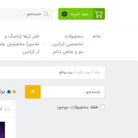
سبد خرید
0
خانه
محصولات
افتر کرها (ماسک و
تخصصی کراتین
شامپو) مخصوص بعد
مو و صافی دائم
از کراتین
خانه
پودر دکلره
برند بیانکو
برن
فقط محصولات موجود
تر