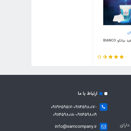
ن
یانکو BIANCO
ارتباط با ما
۰۹۱۱۹۲۵۹۵۱۷-09114598017-
09114598018-09114598019
دارای
info@samcompany.ir