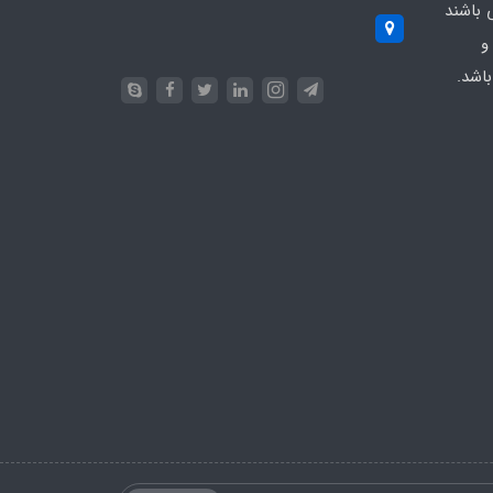
 باشند
و
اشد.