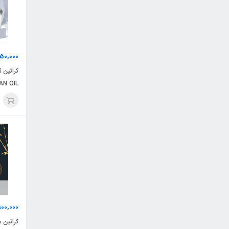
50,000
کراتین 
 OIL(100
900,000
کراتین مو OLD LABEL