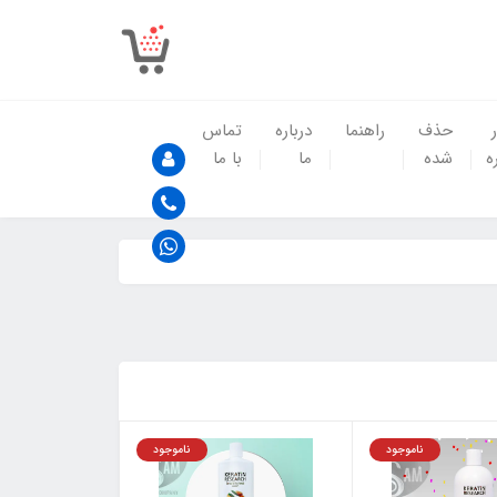
حذف
راهنما
درباره
تماس
ه
شده
ما
با ما
ناموجود
ناموجود