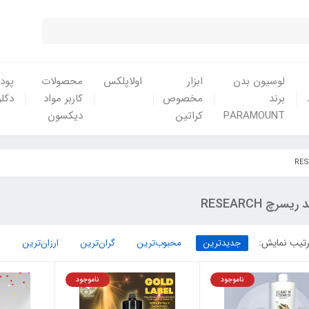
لوسیون بدن
ابزار
اولاپلکس
محصولات
پودر
برند
مخصوص
کاربر مواد
دکلر
PARAMOUNT
کراتین
دیکسون
 ریسرچ RESEARCH
تیب نمایش:
جدیدترین
محبوب‌ترین
گران‌ترین
ارزان‌ترین
ناموجود
ناموجود