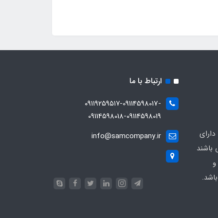
ارتباط با ما
۰۹۱۱۹۲۵۹۵۱۷-09114598017-
09114598018-09114598019
دارای
info@samcompany.ir
 باشند
و
اشد.