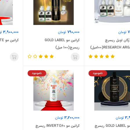
3,900,000
790,000
7
تومان
تومان
تو
آرگان اویل ریسرچ
کراتین مو GOLD LABEL
کراتین مو FORTE+ ریسرچ امریکا
RESEARCH ARGANمیل)
ریسرچ(100 میل)
ناموجود
ناموجود
3,200,000
3,
تومان
تومان
G ریسرچ
کراتین مو INVERTO60 ریسرچ