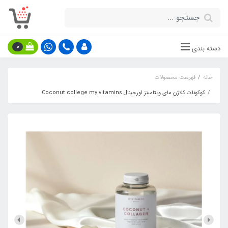
0
دسته بندی
خانه
فهرست محصولات
کوکونات کلاژن مای ویتامینز اورجینال Coconut college my vitamins