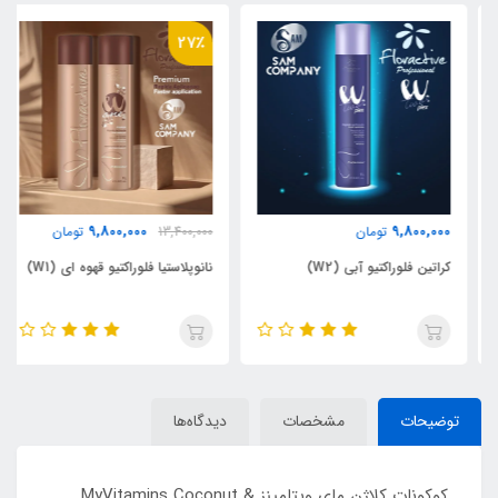
27٪
9,800,000
9,800,000
تومان
13,400,000
تومان
کراتین فلوراکتیو آبی (W2)
نانوپلاستیا فلوراکتیو قهوه ای (W1)
توضیحات
مشخصات
دیدگاه‌ها
کوکونات کلاژن مای ویتامینز MyVitamins Coconut &