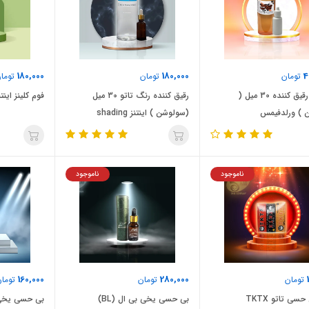
180,000
180,000
4
تومان
تومان
توما
محلول رقیق کننده 30 میل (
رقیق کننده رنگ تاتو 30 میل
فوم کلینز اینتن
 ) ورلدفیمس
(سولوشن ) اینتنز shading
solution
ناموجود
ناموجود
160,000
280,000
تومان
تومان
تومان
حسی تاتو TKTX
بی حسی یخی بی ال (BL)
بی حسی یخی ب