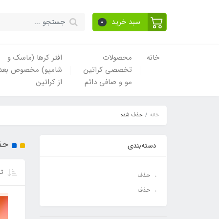
سبد خرید
0
خانه
محصولات
افتر کرها (ماسک و
تخصصی کراتین
شامپو) مخصوص بعد
مو و صافی دائم
از کراتین
خانه
حذف شده
حذ
دسته‌بندی
تر
حذف
حذف