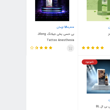
180,000
ن
تومان
ز
بی حسی یخی جیلانگ Jilong
Tattoo Anesthesia
ناموجود
ی ال BL