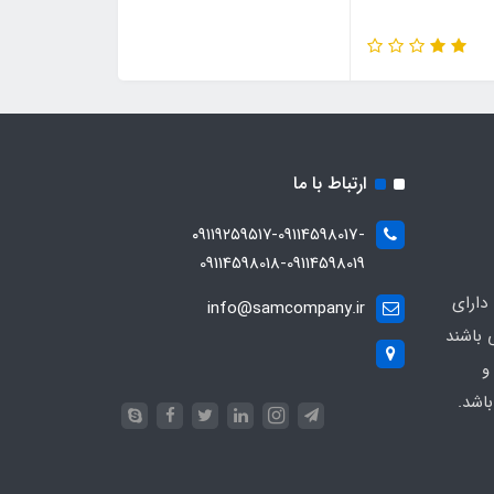
ارتباط با ما
۰۹۱۱۹۲۵۹۵۱۷-09114598017-
09114598018-09114598019
دارای
info@samcompany.ir
 باشند
و
اشد.