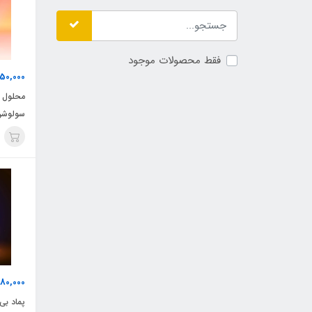
فقط محصولات موجود
50,000
سولوشن
180,000
پماد بی 