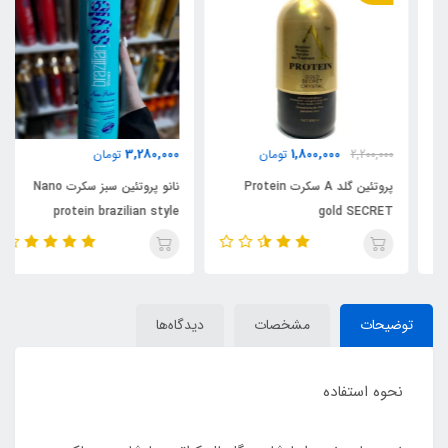
3,280,000
1,800,000
2,200,000
تومان
تومان
پروتئین گلد A سکرت Protein
نانو پروتئین سبز سکرت Nano
protein brazilian style
gold SECRET
SECRET
توضیحات
مشخصات
دیدگاه‌ها
نحوه استفاده