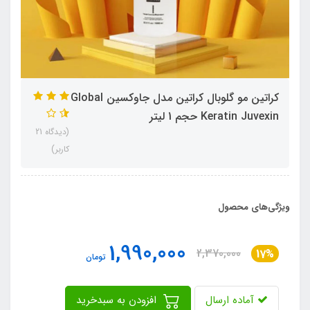
کراتین مو گلوبال کراتین مدل جاوکسین Global
Keratin Juvexin حجم 1 لیتر
(دیدگاه 21
کاربر)
ویژگی‌های محصول
1,990,000
2,370,000
17%
تومان
آماده ارسال
افزودن به سبدخرید