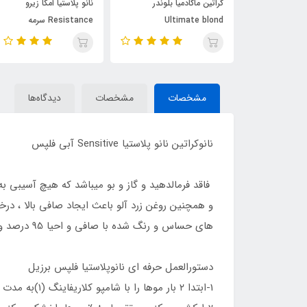
کراتین ماکادمیا بلوندر
نانو پلاستیا امگا زیرو
Ultimate blond
Resistance سرمه
مشکی(0
فلپس(100میل)
ای(100میل)
مشخصات
مشخصات
دیدگاه‌ها
نانوکراتین نانو پلاستیا Sensitive آبی فلپس
فاقد فرمالدهید و گاز و بو میباشد که هیچ آسیبی به
و همچنین روغن زرد آلو باعث ایجاد صافی بالا ، د
های حساس و رنگ شده با صافی و احیا 95 درصد و ماندگاری بالای 1 سال حتی در مناطق رطوبتی
دستورالعمل حرفه اي نانوپلاستيا فلپس برزيل
1-ابتدا ٢ بار موها را با شامپو كلاريفاينگ (١)به مدت ٥ دقيقه ماساژ ميدهيم