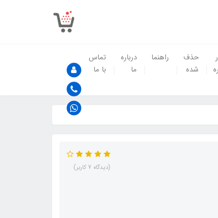
حذف
راهنما
درباره
تماس
ه
شده
ما
با ما
(دیدگاه 7 کاربر)