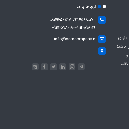
ارتباط با ما
۰۹۱۱۹۲۵۹۵۱۷-09114598017-
09114598018-09114598019
دارای
info@samcompany.ir
 باشند
و
اشد.