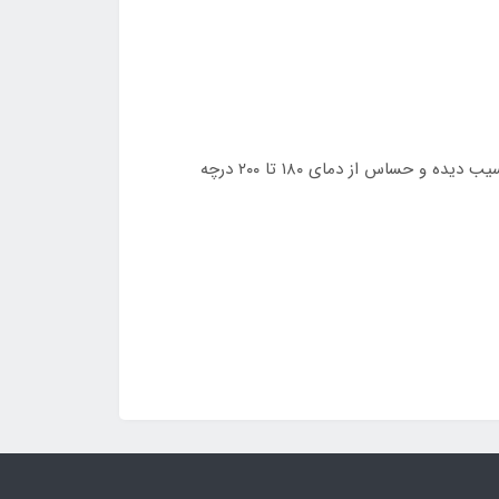
7-موها را تقسيم ميكنيم و از پشت سر موها را با حرارت ٢٣٠ درجه و تعداد ٢٢-٢٠ بار با حرارت مناسب اتوكشي (برای موهای آسیب دیده و حساس از دمای ۱۸۰ تا ۲۰۰ درچه