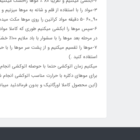
2-ابكشي ميكنيم و تقريبا ٨٠ ٪ موها راخشك ميكنيم
3-مواد را با استفاده از قلم و شانه به موها ميزنيم و تمام لايه هاي مو را اغشته به مواد ميكنيم
۹۰_۶۰ -5 دقيقه مواد كراتين را روي موها مكث ميدهيم
6-سپس موها را ابكشي ميكنيم طوري كه کاملا مواد از روي موها شسته بشه
در مرحله بعد موها را با سشوار با باد ملايم ١٠٠٪ خشك ميكنيم
استفاده کنید .)
ميكنيم زمان اتوكشي حتما با حوصله اتوكشي انجام
براي موهاي دكلره با حرارت مناسب اتوكشي انجام ش
(اين محصول كاملا اورگانيك و بدون فرمالدئيد ميباشد و صافي