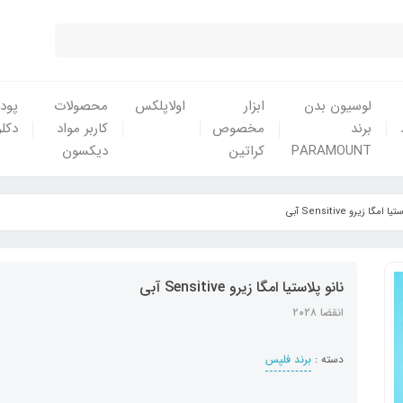
لوسیون بدن
ابزار
اولاپلکس
محصولات
پودر
برند
مخصوص
کاربر مواد
دکلر
PARAMOUNT
کراتین
دیکسون
 امگا زیرو Sensitive آبی
نانو پلاستیا امگا زیرو Sensitive آبی
انقضا ۲۰۲۸
دسته :
برند فلپس