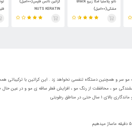
نانو پلاستیا امگا زیرو Black
کراتین ناتس فلپس(100میل)
تونر موی مجیک ک
10میل)
NUTS KERATIN
فلپس
 مو سر و همچنین دستگاه تنفسی نخواهد زد . این کراتین با ترکیباتی همچون
رخشندگی مو ، محافظت از رنگ مو ، افزایش قطر ساقه ی مو و در عین حا