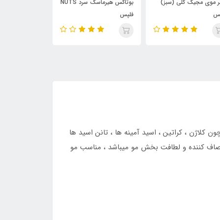
لی (سبز)
بوتاکس هیرماسک سرد NUTS
بوتاکس گیاهی اوکرا فلپس
فلپس
 کلاژن ، کراتین ، اسید آمینه ها ، تانن اسید ها
ل صاف کننده و لطافت بخش مو میباشد ، مناسب مو