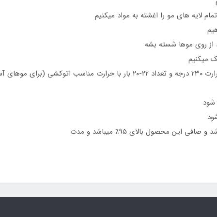
 شود
ود
 اين محصول بالاي ٩٥٪ ميباشد و مدت