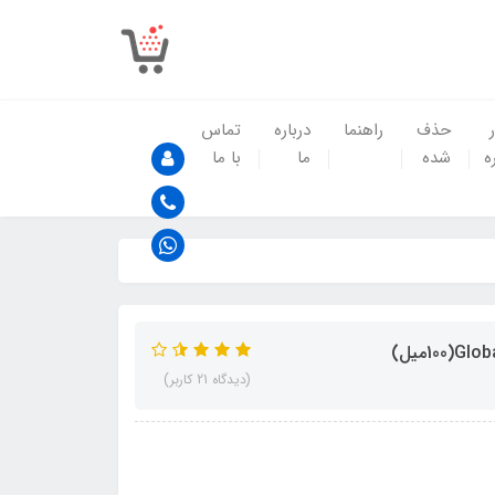
حذف
راهنما
درباره
تماس
ه
شده
ما
با ما
(دیدگاه 21 کاربر)