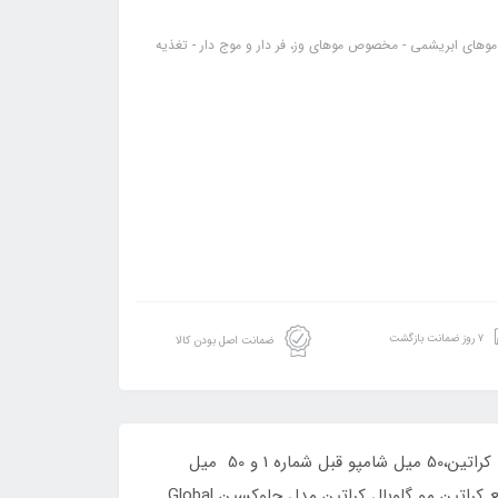
نده - نرم کننده مو - حس موهای ابریشمی - مخصوص موهای وز، فر دار و موج دار - تغذیه
۷ روز ضمانت بازگشت
ضمانت اصل بودن کالا
به دليل تقاضاي زياد مشتريان و همکاران عزيز فروش ميلي اين کراتين را در قالب سايت به ازاي خريد هر 100 ميل از مواد اصلي کراتين،50 ميل شامپو قبل شماره 1 و 50 ميل
ماسک بعد شماره 3 به صورت رايگان قرار داديم تا اشخاصي که ميزان کمتري محصول را نياز دارند براحتي آنرا سفارش دهند.مایع کراتین مو گلوبال کراتین مدل جاوکسین Global