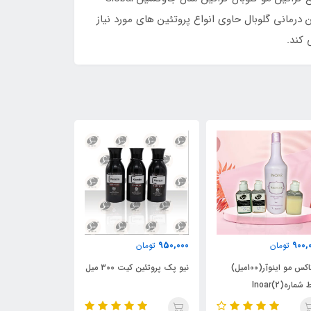
ین درمانی گلوبال حاوی انواع پروتئین های مورد نیاز
 کند.
550,000
950,000
950,000
تومان
تومان
تو
نیو پک پروتئین کیت 300 میل
بوتاکس گیاهی اوکرا
کراتین بوتا
فلپس(100میل)
KERAPLEX