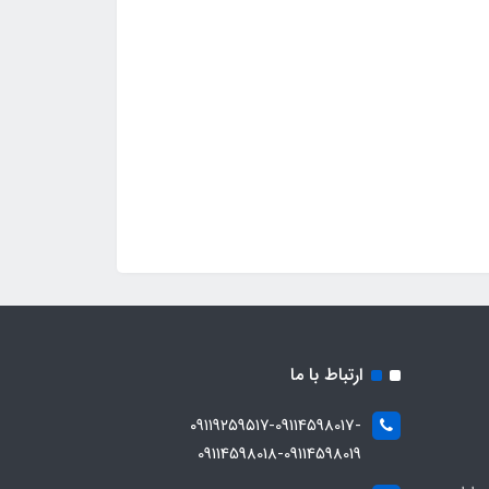
ارتباط با ما
۰۹۱۱۹۲۵۹۵۱۷-09114598017-
09114598018-09114598019