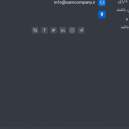
دارای
info@samcompany.ir
 باشند
و
اشد.