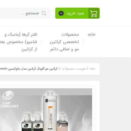
سبد خرید
0
خانه
محصولات
افتر کرها (ماسک و
تخصصی کراتین
شامپو) مخصوص بعد
مو و صافی دائم
از کراتین
خانه
فهرست محصولات
کراتین مو گلوبال کراتین مدل جاوکسین Global Keratin Juvexin(100میل)