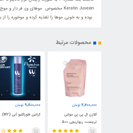
Keratin Juvexin مخصوص موهای وز، فر 
بوده و به خوبی موها را تغذیه کرده و موخوره را از
محصولات مرتبط
27٪
9,800,000
9,800,000
تومان
تومان
13,400,000
پی پی مولتی
کراتین فلوراکتیو آبی (W2)
نانوپلاستیا فلوراکتیو قهو
تریتمنت ریواریچی 500
(W1)
یلی‌لیتر Rivaricci Multi