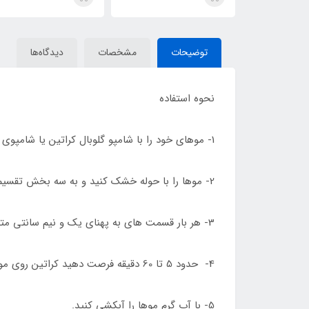
Tr
توضیحات
مشخصات
دیدگاه‌ها
نحوه استفاده
1- موهای خود را با شامپو گلوبال کراتین یا شامپوی پاک کننده دیگر دو بار بشویید. اگر موهای شما بدون رنگ است سه بار بشویید.
2- موها را با حوله خشک کنید و به سه بخش تقسیم کنید.
3- هر بار قسمت های به پهنای یک و نیم سانتی متری از مو را بگیرید و با برس رنگ، مایع کراتین را به موها آغشته کنید.
4- حدود 5 تا 60 دقیقه فرصت دهید کراتین روی موها بماند. برای موهای نرمال و موج دار 15 دقیقه خوب است و برای موهای ضخیم و فرهای مقاوم تا 60 دقیقه فرصت دهید.
5- با آب گرم موها را آبکشی کنید.