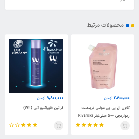
محصولات مرتبط
9,800,000
2,600,000
تومان
تومان
کلاژن ال پی پی مولتی تریتمنت
کراتین فلوراکتیو آبی (W2)
ریواریچی 500 میلی‌لیتر Rivaricci
Multi Treatment