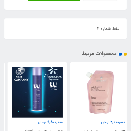
فقط شماره ۲
محصولات مرتبط
27٪
9,800,000
9,800,000
تومان
13,400,000
تومان