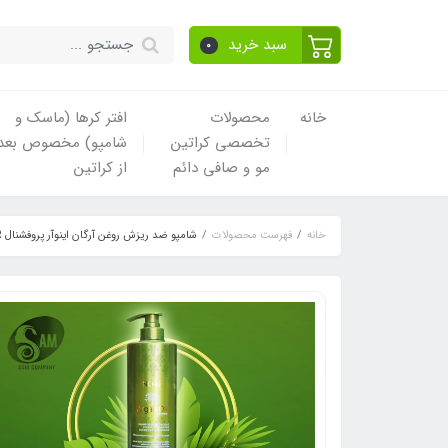
سبد خرید
0
خانه
محصولات
افتر کرها (ماسک و
تخصصی کراتین
شامپو) مخصوص بعد
مو و صافی دائم
از کراتین
خانه
فهرست محصولات
شامپو ضد ریزش روغن آرگان اینوآر پروفشنال INOAR