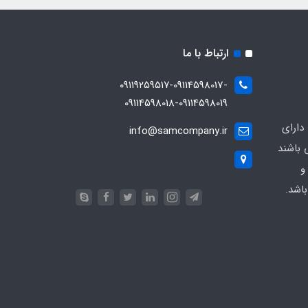
ارتباط با ما
۰۹۱۱۹۲۵۹۵۱۷-09114598017-
09114598018-09114598019
دارای
info@samcompany.ir
 باشند
و
اشد.