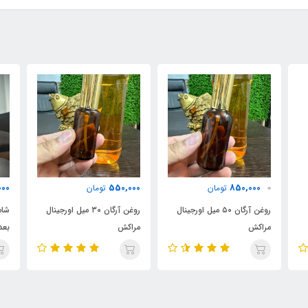
600,000
550,000
تومان
تومان
00
نال
روغن آرگان ۳۰ میل اورجینال
شامپو براق کننده مخصوص
م
مراکش
بعد کراتین دور آبی
i