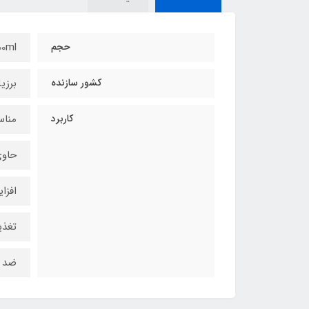
حجم
00ml
کشور سازنده
برزی
کاربرد
منا
حاوی
افزا
تغذی
ضد و