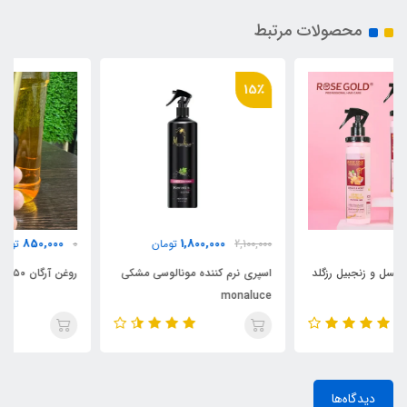
محصولات مرتبط
15٪
850,000
1,800,000
2,100,000
تومان
0
تومان
اسپری نرم کننده مونالوسی مشکی
روغن آرگان ۵۰ میل اورجینال مراکش
monaluce
دیدگاه‌ها