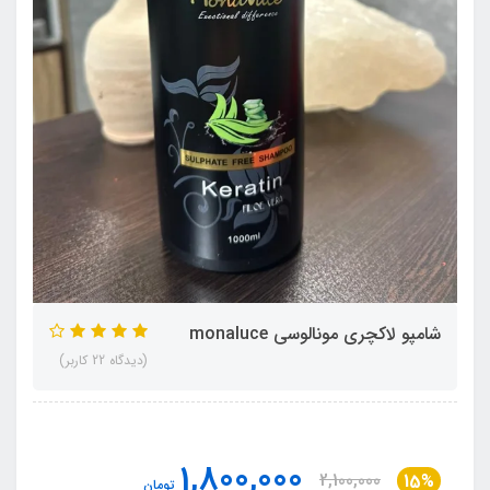
شامپو لاکچری مونالوسی monaluce
(دیدگاه 22 کاربر)
1,800,000
2,100,000
15%
تومان