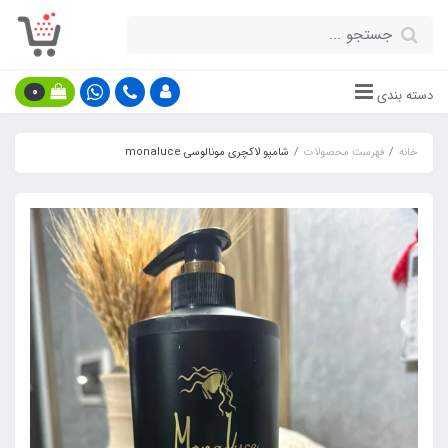
0
دسته بندی
خانه
فهرست محصولات
شامپو لاکچری مونالوسی monaluce