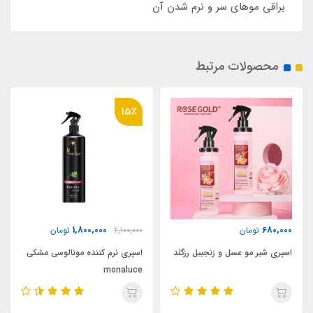
براقی موهای سر و نرم شدن آن
محصولات مرتبط
15٪
850,000
1,800,000
2,100,000
تومان
0
تومان
گلد
اسپری نرم کننده مونالوسی مشکی
روغن آرگان ۵۰ میل اورجینال مراکش
monaluce