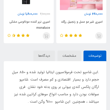
850,000
1,800,000
2,100,000
تومان
0
تومان
یل رزگلد
اسپری نرم کننده مونالوسی مشکی
روغن آرگان ۵۰ میل اورجینال مراکش
monaluce
توضیحات
مشخصات
دیدگاه‌ها
.این شامپو تحت فرمولاسیون ایتالیا تولید شده و 850 میل
حجم دارد و بسیار اقتصادی و کم مصرف است .شامپو
ارگان پلکس کندی بیوتی بر روی بدنه خود نشان فری
سولفات بودن دارد و مناسب انواع موهای کراتین شده نیز
میباشد ، همچنین این شامپو 100% وگن است .