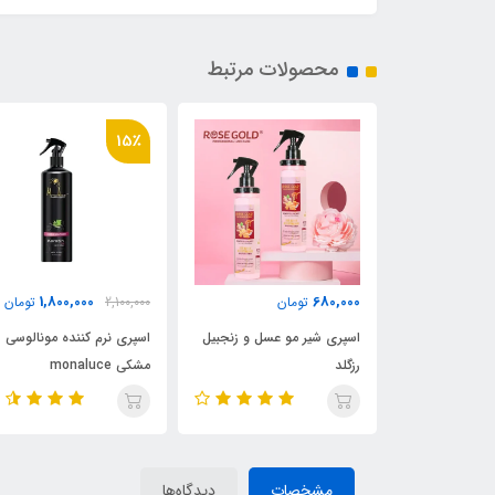
محصولات مرتبط
15٪
850,000
1,800,000
680,0
تومان
2,100,000
تومان
0
توم
پری شیر مو عسل و زنجبیل
اسپری نرم کننده مونالوسی
رو
گلد
مشکی monaluce
مراکش
مشخصات
دیدگاه‌ها