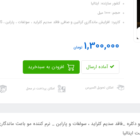
کشور سازنده: ایتالیا
حجم: 1000 میل
کاربرد: افزایش ماندگاری کراتین و صافی فاقد سدیم کلراید ، سولفات ، پارابن ، SLS ، SLES
1,300,000
تومان
آماده ارسال
افزودن به سبدخرید
امکان تحویل اکسپرس
امکان پرداخت در محل
 دکلره _فاقد سدیم کلراید ، سولفات و پارابن _ نرم کننده مو باعث ماندگ
ایتالیا