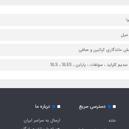
یا
یش ماندگاری کراتین و صافی
سدیم کلراید ، سولفات ، پارابن ، SLS ، SLES
دسترسی سریع
درباره ما
ارسال به سراسر ایران
خانه
همراه با مشاوره رایگان