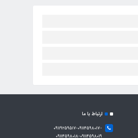
ارتباط با ما
۰۹۱۱۹۲۵۹۵۱۷-09114598017-
09114598018-09114598019