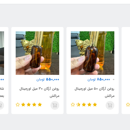
600,000
550,000
ان
تومان
تومان
غن آرگان ۵۰ میل اورجینال
روغن آرگان ۳۰ میل اورجینال
شامپو براق کننده مخصوص
مراکش
بعد کراتین دور آبی