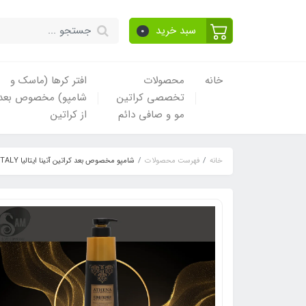
سبد خرید
0
خانه
محصولات
افتر کرها (ماسک و
تخصصی کراتین
شامپو) مخصوص بعد
مو و صافی دائم
از کراتین
خانه
فهرست محصولات
شامپو مخصوص بعد کراتین آتینا ایتالیا ATHENA ITALY