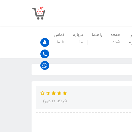
حذف
راهنما
درباره
تماس
ه
شده
ما
با ما
(دیدگاه 22 کاربر)