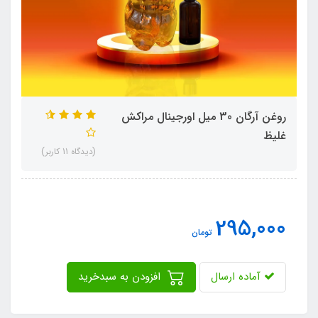
روغن آرگان 30 میل اورجینال مراکش
غلیظ
(دیدگاه 11 کاربر)
295,000
تومان
آماده ارسال
افزودن به سبدخرید