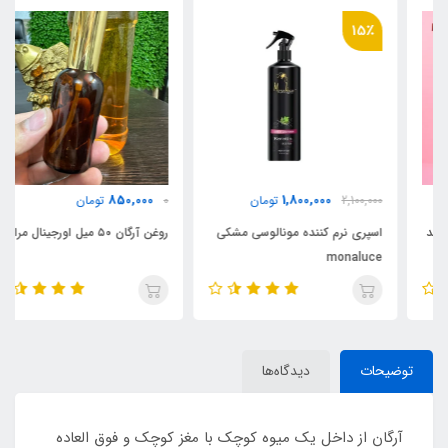
15٪
850,000
1,800,000
2,100,000
تومان
0
تومان
اسپری نرم کننده مونالوسی مشکی
روغن آرگان ۵۰ میل اورجینال مراکش
monaluce
توضیحات
دیدگاه‌ها
آرگان از داخل یک میوه کوچک با مغز کوچک و فوق العاده