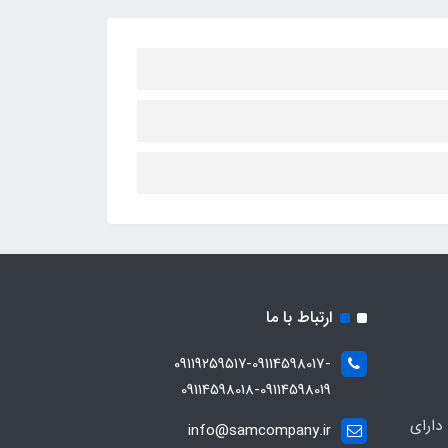
ارتباط با ما
۰۹۱۱۹۲۵۹۵۱۷-09114598017-
09114598018-09114598019
دارای
info@samcompany.ir