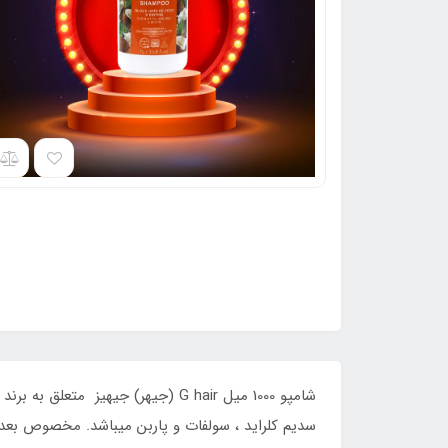
شامپو 1000 میل G hair (جیهر) جی
سدیم کلراید ، سولفات و پاربن میباشد. مخصوص بعد 