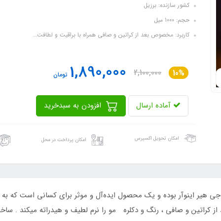
کشور سازنده: برزیل
حجم: 1000 میل
کاربرد: مخصوص بعد از کراتین و صافی همراه با براقیت و لطافت...
1,890,000
2,100,000
10%
تومان
آماده ارسال
افزودن به سبدخرید
امکان تحویل اکسپرس
امکان پرداخت در محل
هیز متعلق به برند جی هیر اینوآر بوده و یک محصول ایده‌آل و موثر برای کسانی اس
از کراتین و صافی ، رنگ و دکلره مو را نرم لطیف و هیدراته میکند . سا