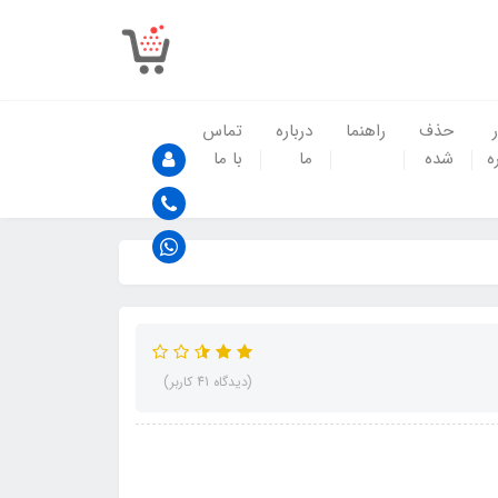
حذف
راهنما
درباره
تماس
ه
شده
ما
با ما
(دیدگاه 41 کاربر)