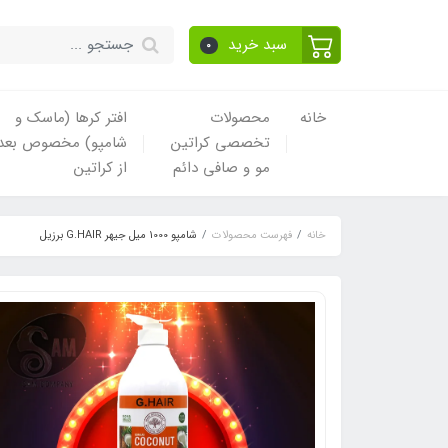
سبد خرید
0
خانه
محصولات
افتر کرها (ماسک و
تخصصی کراتین
شامپو) مخصوص بعد
مو و صافی دائم
از کراتین
خانه
فهرست محصولات
شامپو 1000 میل جیهر G.HAIR برزیل