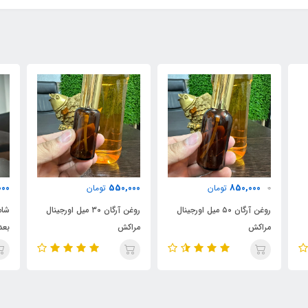
600,000
550,000
تومان
تومان
0
ینال
روغن آرگان ۳۰ میل اورجینال
شامپو براق کننده مخصوص
م
مراکش
بعد کراتین دور آبی
i