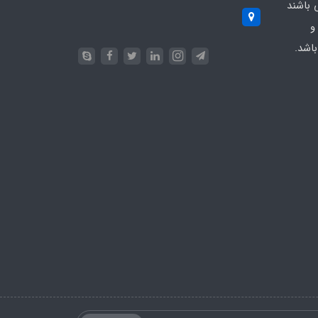
 باشند
و
اشد.