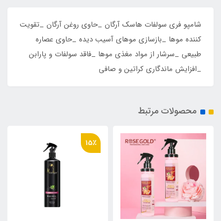
شامپو فری سولفات هاسک آرگان _حاوی روغن آرگان _تقویت
کننده موها _بازسازی موهای آسیب دیده _حاوی عصاره
طبیعی _سرشار از مواد مغذی موها _فاقد سولفات و پارابن
_افزایش ماندگاری کراتین و صافی
محصولات مرتبط
15٪