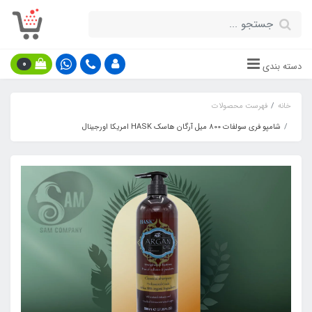
0
دسته بندی
خانه
فهرست محصولات
شامپو فری سولفات 800 میل آرگان هاسک HASK امریکا اورجینال