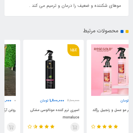
موهای شکننده و ضعیف را درمان و ترمیم می کند .
محصولات مرتبط
15٪
850,000
1,800,000
2,100,000
تومان
0
تومان
اسپری نرم کننده مونالوسی مشکی
روغن آرگان ۵۰ میل اورجینال مراکش
monaluce