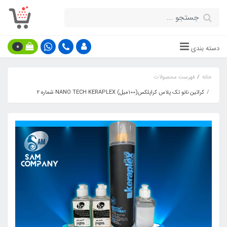
0
دسته بندی
خانه
فهرست محصولات
کراتین نانو تک پلاس کراپلکس(100میل) NANO TECH KERAPLEX شماره 2