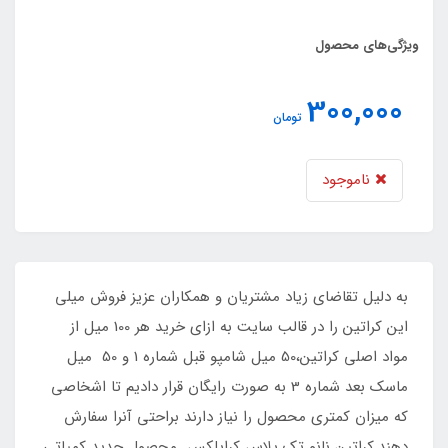
ویژگی‌های محصول
300,000
تومان
ناموجود
به دليل تقاضاي زياد مشتريان و همکاران عزيز فروش ميلي
اين کراتين را در قالب سايت به ازاي خريد هر 100 ميل از
مواد اصلي کراتين،50 ميل شامپو قبل شماره 1 و 50 ميل
ماسک بعد شماره 3 به صورت رايگان قرار داديم تا اشخاصي
که ميزان کمتري محصول را نياز دارند براحتي آنرا سفارش
دهند.کراتین نانو تک پلاس کراپلکس محصول جدید کمپاتی