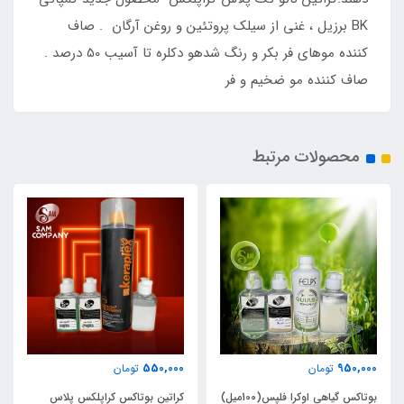
BK برزیل ، غنی از سیلک پروتئین و روغن آرگان . صاف
کننده موهای فر بکر و رنگ شدهو دکلره تا آسیب 50 درصد .
صاف کننده مو ضخیم و فر
محصولات مرتبط
1,350,000
550,000
تومان
تومان
کراتین بوتاکس کراپلکس پلاس
نانو پلاستیا امگا زیرو Sensitive