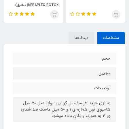
KERAPLEX BOTOX(100میل)
آبی(100میل)
فقط شماره 2
مشخصات
دیدگاه‌ها
حجم
100میل
توضیحات
به ازي خريد هر 100 ميل کراتين مواد اصل 50 ميل
شامپوي قبل شماره ي 1 و 50 ميل ماسک بعد شماره
ي 3 به صورت رايگان داده ميشود