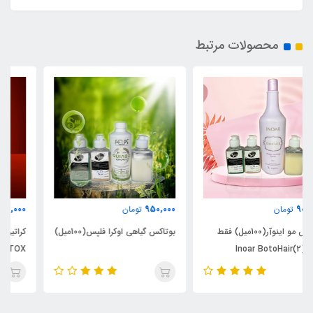
محصولات مرتبط
550,000
950,000
تومان
تومان
بوتاکس گیاهی اوکرا فلپس(100میل)
کراتین بوتاکس کراپلکس پلاس
KERAPLEX BOTOX(100میل)
فقط شماره 2