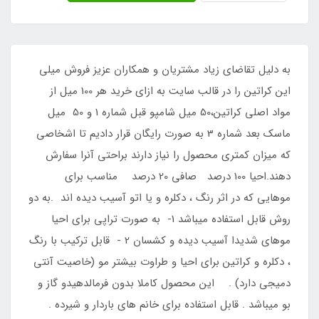
به دليل تقاضاي زياد مشتريان و همکاران عزيز فروش ميلي
اين کراتين را در قالب سايت به ازاي خريد هر 100 ميل از
مواد اصلي کراتين،50 ميل شامپو قبل شماره 1 و 50 ميل
ماسک بعد شماره 3 به صورت رايگان قرار داديم تا اشخاصي
که ميزان کمتري محصول را نياز دارند براحتي آنرا سفارش
دهند.احیا 100 درصد صافی 20 درصد مناسب برای
موهایی که در اثر رنگ ، دکلره و یا اتو آسیب دیده اند .به دو
روش قابل استفاده میباشد 1- به صورت تراپی برای احیا
موهای شدیدا آسیب دیده و کشسان 2 - قابل ترکیب با رنگ
، دکلره و کراتین برای احیا و طراوت بیشتر مو (خاصیت آنتی
دمیجی دارد) . این محصول کاملا بدون فرمالدهیدو گاز و
بو میباشد . قابل استفاده برای خانم های باردار و شیرده .