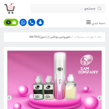
0
دسته بندی
خانه
فهرست محصولات
نانوپروتئین بوتاکس (100میل)MATRIZ