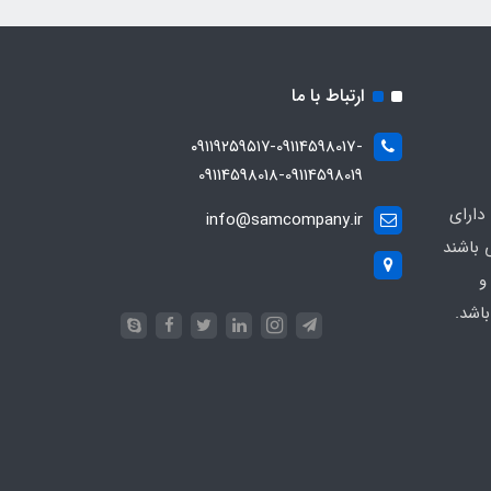
ارتباط با ما
۰۹۱۱۹۲۵۹۵۱۷-09114598017-
09114598018-09114598019
دارای
info@samcompany.ir
 باشند
و
اشد.