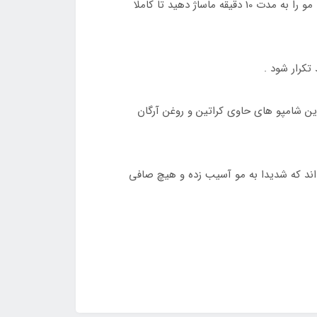
8 – بعد از 10 دقیقه پس از اتمام اتوکشی مو را آبکشی کنید و با مواد شماره 3 یا ماسک مو تثبیت کننده به صورت طناب کشی مو را به مدت 10 دقیقه ماساژ دهید تا کاملا
 ترین شامپو های حاوی کراتین و روغن آرگان
ده اند که شدیدا به مو آسیب زده و هیچ صافی