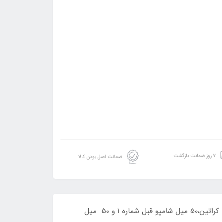
۷ روز ضمانت بازگشت
ضمانت اصل بودن کالا
به دليل تقاضاي زياد مشتريان و همکاران عزيز فروش ميلي اين کراتين را در قالب سايت به ازاي خريد هر 100 ميل از مواد اصلي کراتين،50 ميل شامپو قبل شماره 1 و 50 ميل