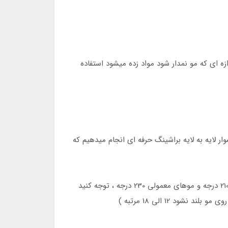
ود فقط به اندازه ای که مو نمدار شود مواد زده میشود استفاده
ر لایه به لایه براشینگ حرفه ای انجام میدهیم که
7 – بعد از براشینگ دوباره مو را تقسیم کرده و اتوکشی را انجام دهید (برای موهای آسیب دیده و در حد کش اومدن با دمای 210 درجه و موهای معمولی 230 درجه ، توجه کنید
د 12 الی 18 مرتبه )