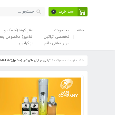
سبد خرید
0
خانه
محصولات
افتر کرها (ماسک و
تخصصی کراتین
شامپو) مخصوص بعد
مو و صافی دائم
از کراتین
خانه
فهرست محصولات
کراتین مو اپتی ماتریکس (100 میل)OPTIMUM MATRIZ