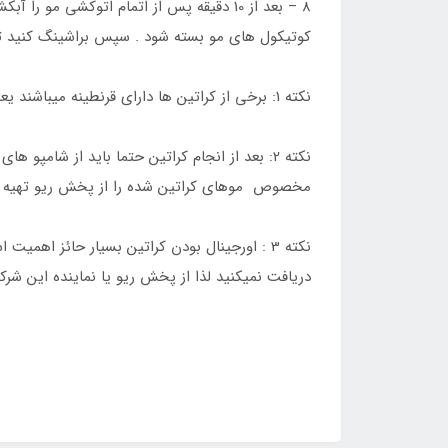
کوتیکول های مو بسته شود . سپس براشینگ کنید ت
نکته 1: برخی از کراتین ها دارای قرنطینه میباشند یعنی بعد از اتوکشی اولیه به مدت 1 تا 3 روز به فاصله 24 ساعت اتوکشی باید تکرار شود .
نکته 2: بعد از انجام کراتین حتما باید از شام
مخصوص موهای کراتین شده را از پخش ریو تهیه فر
نکته 3 : اورجینال بودن کراتین بسیار حائز اه
دریافت نمیکنید لذا از پخش ریو یا نماینده این شرک