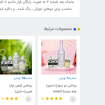
مناسب برای موهای نچرال ، رنگ شده ، و دکلره شده سازگار با 90 درصد موها . صاف کننده موهای ضخیم ، حساس و نازک 
محصولات مرتبط
550,000
950,000
تومان
تومان
بوتاکس مو اینوآر(100میل)
بوتاکس گیاهی اوکرا
کراتین بوتاکس کراپلکس پل
فقط شماره(2)Inoar
فلپس(100میل)
KERAPLEX
BOTOX(100میل) فقط شما
2