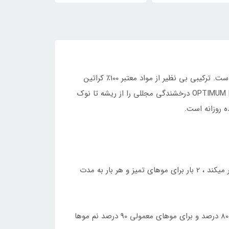
کراتین OPTIMUM MATRIX ، بدون قرنطینه . این فرمول منحصر به فرد نشان دهنده برش در فناوری نانو طلا مبتنی بر کراتین است. ترکیبی بی نظیر از مواد معتبر 100٪ کراتین
برزیلی و نانو ذرات طلای 24KT ، موهای شما را به سطح جدیدی از ظرافت ، لطافت و درخشش می رساند. OPTIMUM MATRIX KERATIN درخشندگی مجللی را از ریشه تا نوک
 روزانه است.
1 – با شامپو قبل از کراتین مو را کاملا شست و شو دهید (این شامپو باعث باز شدن پولک های مو شده و کراتین پذیری را بهتر میکند ، 2 بار برای موهای تمیز و هر بار به مدت
2 – 80 الی 90 درصد نم مو را با سشوار گرفته و خشک میکنیم تا جایی که کمی مرطوب باقی بماند (برای موهای وز و خشک تا 80 درصد و برای موهای معمولی 90 درصد نم موها