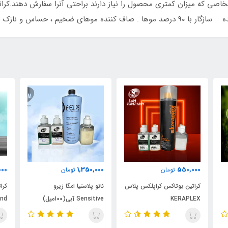
همراه با براقیت و لطافت مو .
000
850,000
1,350,000
تومان
تومان
اس
نانو پلاستیا امگا زیرو
کراتین ماکادمیا بلوندر
نان
Sensitive آبی(100میل)
Ultimate blond
(100میل)MATRIZ
ره
فلپس(100میل)