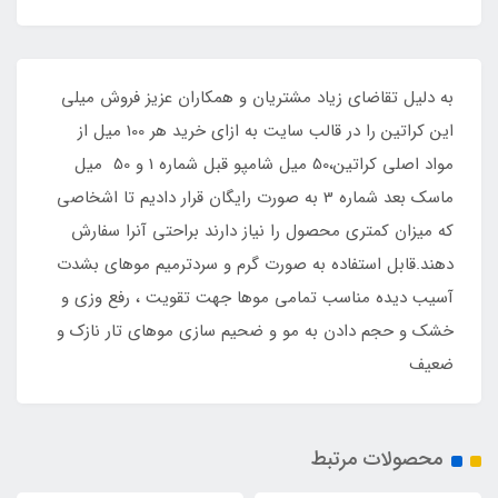
به دليل تقاضاي زياد مشتريان و همکاران عزيز فروش ميلي
اين کراتين را در قالب سايت به ازاي خريد هر 100 ميل از
مواد اصلي کراتين،50 ميل شامپو قبل شماره 1 و 50 ميل
ماسک بعد شماره 3 به صورت رايگان قرار داديم تا اشخاصي
که ميزان کمتري محصول را نياز دارند براحتي آنرا سفارش
دهند.قابل استفاده به صورت گرم و سردترمیم موهای بشدت
آسیب دیده مناسب تمامی موها جهت تقویت ، رفع وزی و
خشک و حجم دادن به مو و ضحیم سازی موهای تار نازک و
ضعیف
محصولات مرتبط