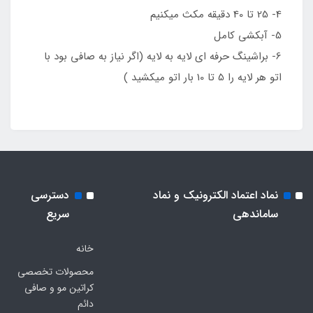
4- 25 تا 40 دقیقه مکث میکنیم
5- آبکشی کامل
6- براشینگ حرفه ای لایه به لایه (اگر نیاز به صافی بود با
اتو هر لایه را 5 تا 10 بار اتو میکشید )
نماد اعتماد الکترونیک و نماد
دسترسی
ساماندهی
سریع
خانه
محصولات تخصصی
کراتین مو و صافی
دائم