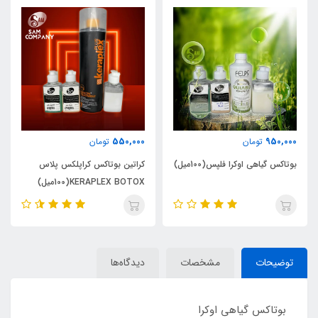
1,350,000
550,000
تومان
تومان
کراتین بوتاکس کراپلکس پلاس
نانو پلاستیا امگا زیرو Sensitive
KERAPLEX BOTOX(100میل)
آبی(100میل)
فقط شماره 2
توضیحات
مشخصات
دیدگاه‌ها
بوتاکس گیاهی اوکرا