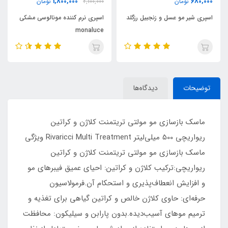
850,000
1,800,000
2,100,000
تومان
0
تومان
یل رزگلد
اسپری نرم کننده مونالوسی مشکی
روغن آرگان ۵۰ میل اورجینال مراکش
monaluce
توضیحات
دیدگاه‌ها
ماسک بازسازی مو مولتی تریتمنت کلاژن و کراتین
ریواریچی 500 میلی‌لیتر Rivaricci Multi Treatment ویژگی‌
ماسک بازسازی مو مولتی تریتمنت کلاژن و کراتین
ریواریچی:ترکیب کلاژن و کراتین: احیای عمیق فیبرهای مو
و افزایش انعطاف‌پذیری و استحکام آن.فرمولاسیون
حرفه‌ای: حاوی کلاژن خالص و کراتین گیاهی برای تغذیه و
ترمیم موهای آسیب‌دیده.بدون پارابن و سیلیکون: محافظت