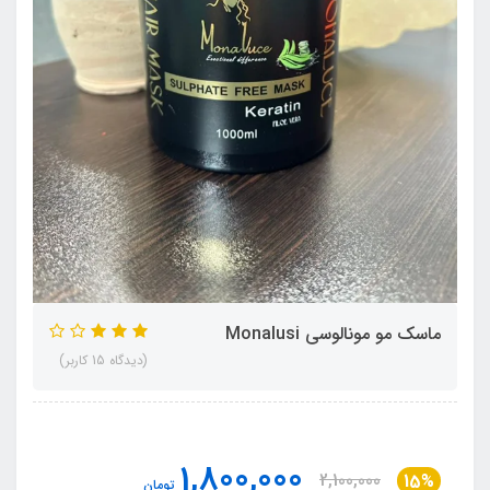
ماسک مو مونالوسی Monalusi
(دیدگاه 15 کاربر)
1,800,000
2,100,000
15%
تومان