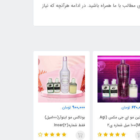
مطالب با ما همراه باشید. در ادامه هرآنچه که نیاز
1,350,000
950,000
900,
تومان
تومان
تومان
بوتاکس مو اینوآر(100میل)
نیو پک پروتئین کیت 300 میل
نانو پلاستیا امگا ز
فقط شماره(2)Inoar
Sensitive آبی(100میل)
BotoH