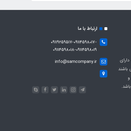
ارتباط با ما
۰۹۱۱۹۲۵۹۵۱۷-09114598017-
09114598018-09114598019
دارای
info@samcompany.ir
 باشند
و
اشد.