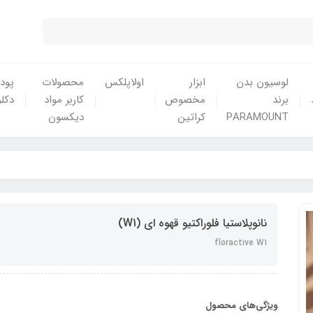
لوسیون بدن
ابزار
اولاپلکس
محصولات
پودر
برند
مخصوص
کاربر مواد
دکلر
PARAMOUNT
کراتین
دیکسون
نانوپلاستیا فلوراکتیو قهوه ای (W1)
floractive W1
ویژگی‌های محصول