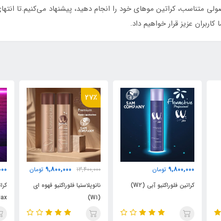
لی متناسب، کراتین موهای خود را انجام دهید، پیشنهاد می‌کنیم.تا انتهای 
کاربران عزیز قرار خواهیم داد.
27٪
000
620,000
9,800,000
13,400,000
تومان
تومان
نانوپلاستیا فلوراکتیو قهوه ای
کراتین مو ای جی مکس (Agi
(W1)
Max)100 میل شماره ی2
air