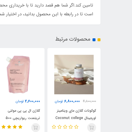
تامین کند.اگر شما هم قصد دارید تا با خریداری محصو
است تا در رابطه با این محصول بدانید، در اختیار شما 
محصولات مرتبط
9,800,000
2,600,000
6,800,
تومان
تومان
تومان
مای ویتامینز
کلاژن ال پی پی مولتی
کراتین فلوراکتیو آبی (W2)
ل Coconut college
تریتمنت ریواریچی 500
میلی‌لیتر Rivaricci Multi