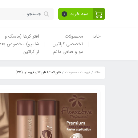
سبد خرید
0
خانه
محصولات
افتر کرها (ماسک و
تخصصی کراتین
شامپو) مخصوص بعد
مو و صافی دائم
از کراتین
خانه
فهرست محصولات
نانوپلاستیا فلوراکتیو قهوه ای (W1)