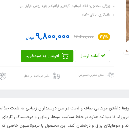
ویژگی محصول: فاقد فرمالید, گیاهی, ارگانیک, پایه روغن نارگیل, بر...
ماندگاری: بالای 10ماه
9,800,000
13,400,000
27%
تومان
آماده ارسال
افزودن به سبدخرید
امکان تحویل اکسپرس
امکان پرداخت در محل
کراتین فلوراکتیو قهوه ای (W1) این روزها داشتن موهایی صاف و لخت در بین دوستداران زیبایی
ند تا بتوانند علاوه بر حفظ سلامت موها، زیبایی و درخشندگی تازه‌ای ب
ند و موهایتان براق و درخشان کند. این محصول با فرمولاسیون خاصی که دا