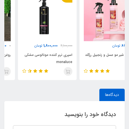
850,000
1,800,000
2,100,000
تومان
0
تومان
اسپری نرم کننده مونالوسی مشکی
روغن آرگان ۵۰ میل اورجینال مراکش
monaluce
دیدگاه‌ها
دیدگاه خود را بنویسید