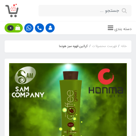
0
دسته بندی
خانه
فهرست محصولات
کراتین قهوه سبز هونما