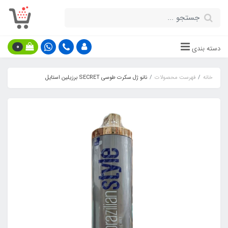
0
دسته بندی
خانه
فهرست محصولات
نانو ژل سکرت طوسی SECRET برزیلین استایل