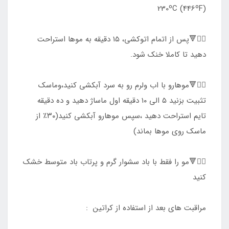
(446ºF) 230ºC
۷️⃣🔻پس از اتمام اتوکشی، ۱۵ دقیقه به موها استراحت
دهید تا کاملا خنک شود.
۸️⃣🔻موهارو با اب ولرم رو به سرد آبکشی کنید،وماسک
تثبیت بزنید ۵ الی ۱۰ دقیقه اول ماساژ دهید و ده دقیقه
تایم استراحت دهید ،سپس موهارو آبکشی کنید(۳۰٪ از
ماسک روی موها بماند)
۹️⃣🔻مو را فقط با باد سشوار گرم و پرتاب باد متوسط خشک
کنید
مراقبت های بعد از استفاده از کراتین :