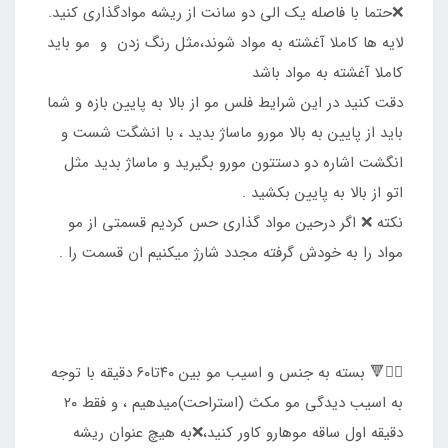
❌حتما با فاصله یک الی دو سانت از ریشه موادگذاری کنید.
لایه ها کاملا آغشته به مواد شوند،مثل رنگ زدن و مو باید
کاملا آغشته به مواد باشد
دقت کنید در این شرایط فلس مو از بالا به پایین بازه و شما
باید از پایین به بالا مورو ماساژ بدید ، با انشگت شست و
انگشت اشاره دو دستتون مورو بگیرید و ماساژ بدید مثل
اتو از بالا به پایین بکشید .
نکته ❌ اگر درحین مواد گذاری حس کردیم قسمتی از مو
مواد را به خودش گرفته مجدد شارژ میکنیم ان قسمت را .
۴️⃣🔻 بسته به جنس و اسیب مو بين ۴۰تا۶۰ دقیقه با توجه
به اسيب ديدگي مو مكث (استراحت)میدهیم ، و فقط ۲۰
دقیقه اول ساقه موهارو کاور کنید،❌به هیچ عنوان ریشه