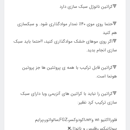
🔻کراتین نانوژل سبک سازی دارد‌
🔻حتما روی موی ۴۰٪ نمدار موادگذاری شود. و سبکسازی
هم کنید
🔻اگر روی موهای خشک موادگذاری کنید، ‼️حتما باید سبک
سازی انجام بدید.
🔻کراتین قابل ترکیب با همه ی پروتئین ها جز پروتین
هونما است.
🔻کراتین را نباید با کراتین های آنزیمی ویا دارای سبک
سازی ترکیب کرد نظیر:
فلورااکتیو w1 وw2،اکودوکسر،FGZ,سالواتور،پرایم
بیوتانیکس،فلپس و نانوژل❌