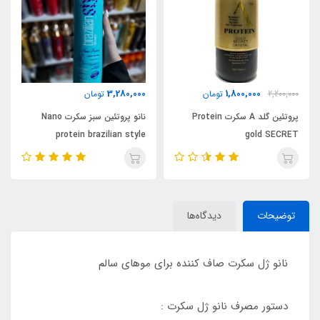
3,280,000
1,800,000
2,200,000
تومان
تومان
پروتئین گلد A سکرت Protein
نانو پروتئین سبز سکرت Nano
protein brazilian style
gold SECRET
SECRET
توضیحات
دیدگاه‌ها
نانو ژل سکرت صاف کننده برای موهای سالم
دستور مصرف نانو ژل سکرت :