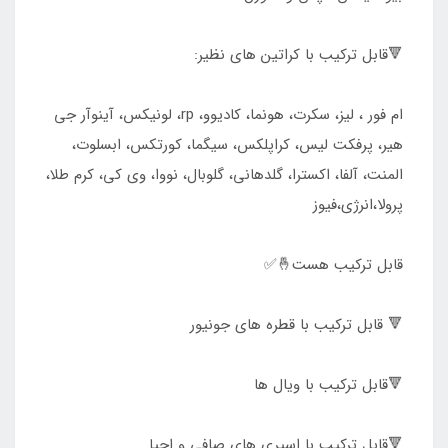
🔻قابل ترکیب با کراتین های نظیر:
ام فور ، لیز، سکرت، هونما، کادیوو، rp، لونیکس، آینوآر جی
هیر، پرفکت لیس، کراپلکس، سیگما، کورتکس، ابسلوت،
المنت، آلفا، اکسترا، گلدهانی، گلوبال، نووا، وی کی، کرم طلا،
پرولا،انرژی،فیوز
قابل ترکیب هست🤞✅
🔻 قابل ترکیب با قطره های جونیور
🔻قابل ترکیب با ویال ها
🔻قابل ترکیب با اسپری های صافی و احیا