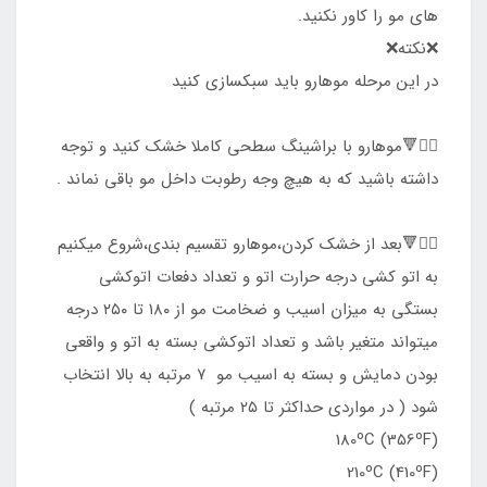
های مو را کاور نکنید.
❌نکته❌
در این مرحله موهارو باید سبکسازی کنید
۵️⃣🔻موهارو با براشینگ سطحی کاملا خشک کنید و توجه
داشته باشید که به هیچ وجه رطوبت داخل مو باقی نماند .
۶️⃣🔻بعد از خشک کردن،موهارو تقسیم بندی،شروع ميكنيم
به اتو كشي درجه حرارت اتو و تعداد دفعات اتوکشی
بستگی به میزان اسیب و ضخامت مو از ۱۸۰ تا ۲۵۰ درجه
میتواند متغیر باشد و تعداد اتوکشی بسته به اتو و واقعی
بودن دمایش و بسته به اسیب مو ۷ مرتبه به بالا انتخاب
شود ( در مواردی حداکثر تا ۲۵ مرتبه )
180ºC (356ºF)
210ºC (410ºF)