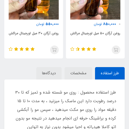
600,000
550,000
تومان
تومان
روغن آرگان ۳۰ میل اورجینال مراکش
شامپو براق کننده مخصوص بع
کراتین دور آبی
طرز استفاده
مشخصات
دیدگاه‌ها
طرز استفاده محصول : روی مو شسته شده و تمیز که تا 30
درصد رطوبت دارد این ماسک را میزنید ، به مدت 10 تا 15
دقیقه مواد را روی مو مکث میدهید ، سپس مو را آبکشی
کرده و براشینگ حرفه ای انجام میدهید در نتیجه مو بدون
اتو کاملا هیدراته و احیا میشود بدون نیاز به اتواین