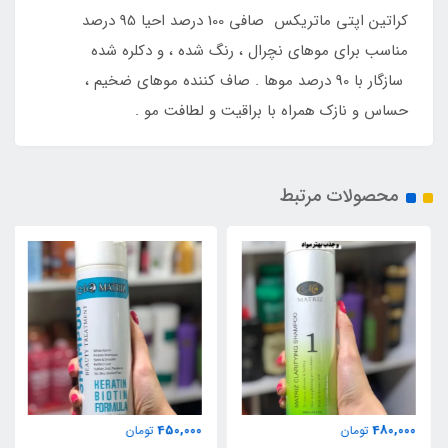
کراتین اپتی ماتریکس صافی 100 درصد احیا 95 درصد
مناسب برای موهای نچرال ، رنگ شده ، و دکلره شده
سازگار با 90 درصد موها . صاف کننده موهای ضخیم ،
حساس و نازک همراه با براقیت و لطافت مو .
محصولات مرتبط
450,000
480,000
تومان
تومان