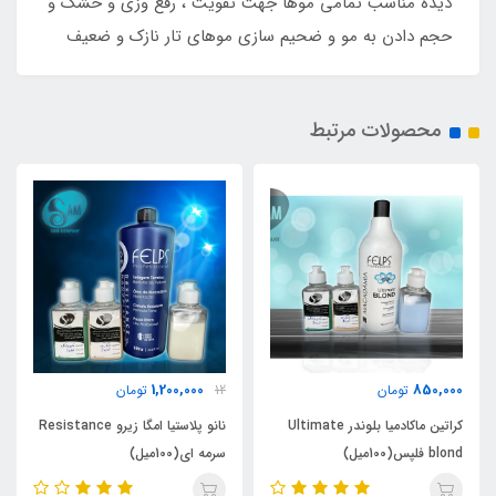
دیده مناسب تمامی موها جهت تقویت ، رفع وزی و خشک و
حجم دادن به مو و ضحیم سازی موهای تار نازک و ضعیف
محصولات مرتبط
1,300,000
1,200,000
12
تومان
تومان
 Ultimate
نانو پلاستیا امگا زیرو Resistance
نانو پلاستیا امگا زیرو Black
سرمه ای(100میل)
مشکی(100میل)