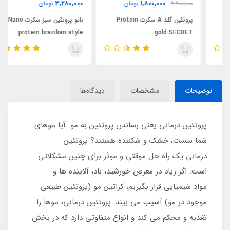
3,280,000
1,800,000
2,200,000
تومان
تومان
پروتئین گلد A سکرت Protein
نانو پروتئین سبز سکرت Nano
protein brazilian style
gold SECRET
SECRET
توضیحات
مشخصات
دیدگاه‌ها
پروتئین درمانی یعنی رساندن پروتئین به مو. آیا موهای
شما سست، خشک و شکننده هستند؟ پروتئین
درمانی یک راه حل موقتی و موثر برای چنین مشکلاتی
است. اگر زیاد در معرض خورشید، باد، آلاینده ها و
مواد شیمیایی قرار بگیریم، کراتین مو (پروتئین طبیعی
موجود در مو) آسیب می بیند. پروتئین درمانی، موها را
تغذیه و محکم می کند و انواع متفاوتی دارد که در بخش