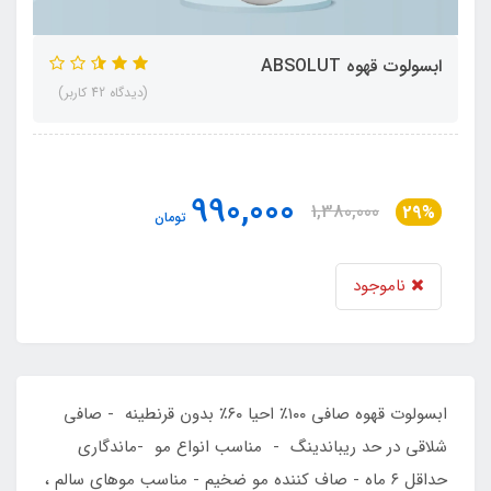
ابسولوت قهوه ABSOLUT
(دیدگاه 42 کاربر)
990,000
1,380,000
29%
تومان
ناموجود
​​​​ابسولوت قهوه صافی ۱۰۰٪ احیا ۶۰٪ بدون قرنطینه - صافی
شلاقی در حد ریباندینگ - مناسب انواع مو -ماندگاری
حداقل ۶ ماه - صاف کننده مو ضخیم - مناسب موهای سالم ،