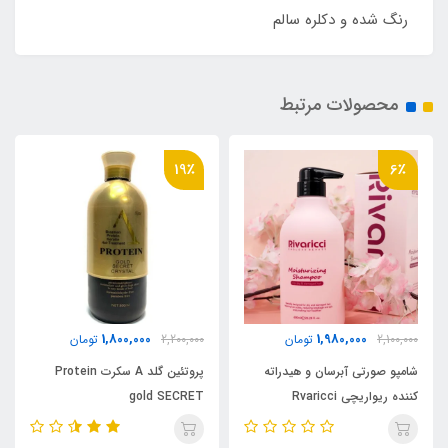
رنگ شده و دکلره سالم
محصولات مرتبط
19٪
3,280,000
1,800,000
2,200,000
تومان
تومان
ه
پروتئین گلد A سکرت Protein
نانو پروتئین سبز سکرت Nano
protein brazilian style
gold SECRET
SECRET