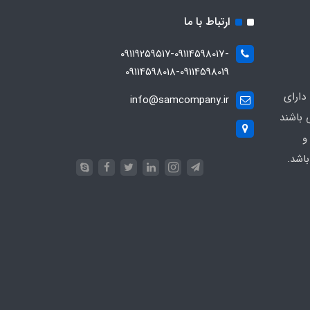
ارتباط با ما
۰۹۱۱۹۲۵۹۵۱۷-09114598017-
09114598018-09114598019
دارای
info@samcompany.ir
 باشند
و
اشد.