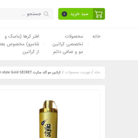
سبد خرید
0
خانه
محصولات
افتر کرها (ماسک و
تخصصی کراتین
شامپو) مخصوص بعد
مو و صافی دائم
از کراتین
خانه
فهرست محصولات
کراتین مو گلد سکرت Brazilian style Gold SECRET