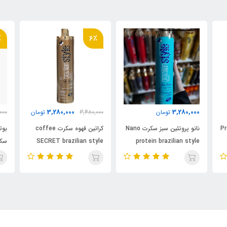
6٪
6٪
3,280,000
3,280,000
تومان
3,480,000
تومان
3,480,000
تو
نانو پروتئین سبز سکرت Nano
کراتین قهوه سکرت coffee
بوتاکس سفید ضد زردی
protein braz
SECRET brazilian style
سکرت CRET Brazilian
style