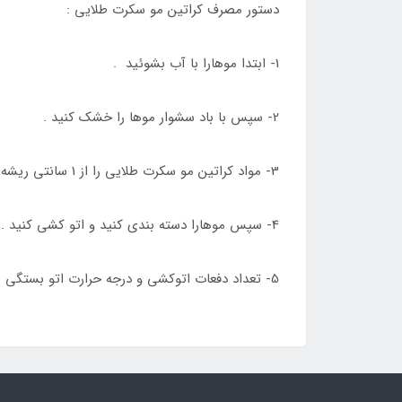
دستور مصرف کراتین مو سکرت طلایی :
1- ابتدا موهارا با آب بشوئید .
2- سپس با باد سشوار موها را خشک کنید .
3- مواد کراتین مو سکرت طلایی را از 1 سانتی ریشه تا نوک موها با برس بزنید ، باتوجه به جنس مو بین ۳۰ تا ۴۵ دقیقه مکث دهید .
4- سپس موهارا دسته بندی کنید و اتو کشی کنید .
5- تعداد دفعات اتوکشی و درجه حرارت اتو بستگی به جنس مو باید انتخاب شود .