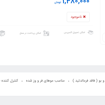
1,480,000
تومان
ناموجود
امکان تحویل اکسپرس
امکان پرداخت در محل
Brazilian style Gold ، بدون گاز و بو ( فاقد فرمالدئید ) ، مناسب موهای فر و وز 