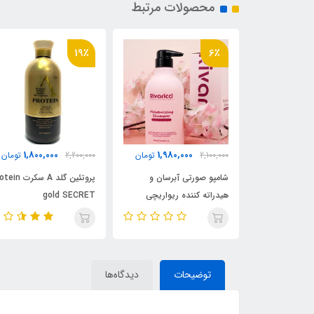
محصولات مرتبط
19٪
6٪
3,280,000
1,800,000
1,980,000
2,100,000
تومان
2,200,000
تومان
شامپو صورتی آبرسان و
پروتئین گلد A سکرت Protein
هیدراته کننده ریواریچی
gold SECRET
ilian style
SECRET
Rvaricci
توضیحات
دیدگاه‌ها