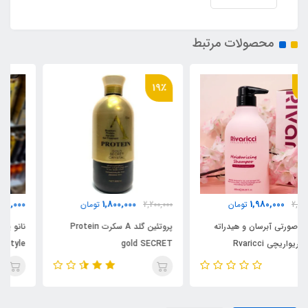
محصولات مرتبط
19٪
3,280,000
1,800,000
2,200,000
تومان
تومان
پروتئین گلد A سکرت Protein
نانو پروتئین سبز سکرت Nano
protein brazilian style
gold SECRET
SECRET