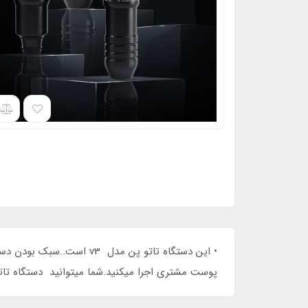
پوست مشتری اجرا میکنید.شما میتوانید دستگاه تاتو پن v3 را با قیمت و کیفیت عالی از فروشگاه آناهید شا