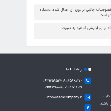
 باشد که خصوصیات جالبی بر روی آن اعمال شده. دستگاه
اه لوازم آرایشی آناهید به صورت
ارتباط با ما
۰۹۱۱۹۲۵۹۵۱۷-09114598017-
09114598018-09114598019
دارای
info@samcompany.ir
 باشند
و