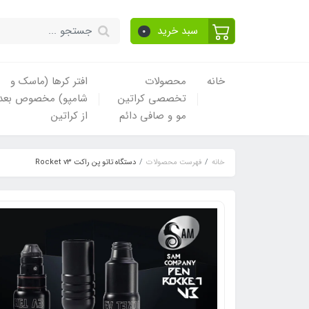
سبد خرید
0
خانه
محصولات
افتر کرها (ماسک و
تخصصی کراتین
شامپو) مخصوص بعد
مو و صافی دائم
از کراتین
خانه
فهرست محصولات
دستگاه تاتو پن راکت Rocket v3