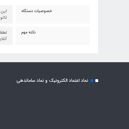
خصوصیات دستگاه
تاتو پن راکت 3 . از و
نکته مهم
لطفا
آنلا
نماد اعتماد الکترونیک و نماد ساماندهی