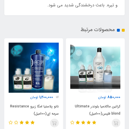
و تیره. باعث درخشندگی شدید می شود.
محصولات مرتبط
1,300,000
1,200,000
12
تومان
تومان
 Ultimate
نانو پلاستیا امگا زیرو Resistance
نانو پلاستیا امگا زیرو Black
سرمه ای(100میل)
مشکی(100میل)