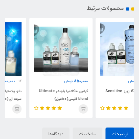
محصولات مرتبط
1,200,000
850,000
تومان
12
تومان
کراتین ماکادمیا بلوندر Ultimate
نانو پلاستیا امگا زیرو Resistance
blond فلپس(100میل)
سرمه ای(100میل)
توضیحات
مشخصات
دیدگاه‌ها