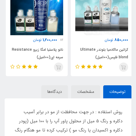
1,300,000
1,200,000
12
تومان
تومان
نانو پلاستیا امگا زیرو Resistance
نانو پلاستیا امگا زیرو Black
سرمه ای(100میل)
مشکی(100میل)
توضیحات
مشخصات
دیدگاه‌ها
روش استفاده : در جهت محافظت از مو در برابر آسیب
دکلره و رنگ 5 میل از محلول پاور آپ را با 100 میل (پودر
دکلره و اکسیدان یا رنگ مو ) ترکیب کرده تا مو هنگام رنگ