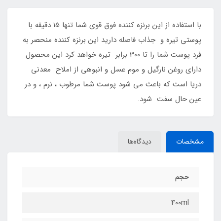
با استفاده از اين برنزه كننده فوق قوى شما تنها 15 دقيقه با
پوستى تيره و جذاب فاصله داريد اين برنزه كننده منحصر به
فرد پوست شما را تا 300 برابر تيره خواهد كرد اين محصول
داراى روغن نارگيل و موم عسل و انبوهى از املاح معدنى
دريا است كه باعث مى شود پوست شما مرطوب ، نرم ، و در
عين حال سفت شود.
مشخصات
دیدگاه‌ها
حجم
400ml