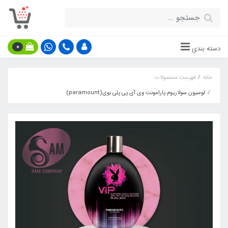
0
دسته بندی
خانه
فهرست محصولات
لوسیون سولاریوم پارامونت وی آی پی پلی بوی(paramount)