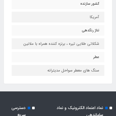
کشور سازنده
آمریکا
تناژ رنگدهی
شكلاتى طلايى تيره ، برنزه كننده همراه با ملانين
عطر
سنگ هاى معطر سواحل مديترانه
نماد اعتماد الکترونیک و نماد
دسترسی
ساماندهی
سریع